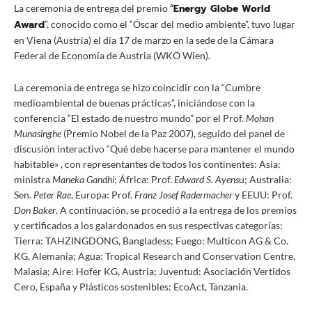
Energy Globe World
La ceremonia de entrega del premio
“
Award
”, conocido como el “Óscar del medio ambiente”, tuvo lugar
en Viena (Austria) el día 17 de marzo en la sede de la Cámara
Federal de Economía de Austria (WKÖ Wien).
La ceremonia de entrega se hizo coincidir con la “Cumbre
medioambiental de buenas prácticas”, iniciándose con la
conferencia “El estado de nuestro mundo” por el Prof.
Mohan
Munasinghe
(Premio Nobel de la Paz 2007), seguido del panel de
discusión interactivo “Qué debe hacerse para mantener el mundo
habitable» , con representantes de todos los continentes: Asia:
ministra
Maneka Gandhi
; África: Prof.
Edward S. Ayens
u; Australia:
Sen.
Peter Rae
, Europa: Prof.
Franz Josef Radermacher
y EEUU: Prof.
Don Baker
. A continuación, se procedió a la entrega de los premios
y certificados a los galardonados en sus respectivas categorías:
Tierra: TAHZINGDONG, Bangladess; Fuego: Multicon AG & Co.
KG, Alemania; Agua: Tropical Research and Conservation Centre,
Malasia; Aire: Hofer KG, Austria; Juventud: Asociación Vertidos
Cero, España y Plásticos sostenibles: EcoAct, Tanzania.