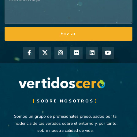
Enviar
F
I
F
L
Y
a
n
l
i
o
c
s
i
n
u
e
t
c
k
t
b
a
k
e
u
o
g
r
d
b
o
r
i
e
k
a
n
-
m
f
SOBRE NOSOTROS
Somos un grupo de profesionales preocupados por la
incidencia de los vertidos sobre el entorno y, por tanto,
sobre nuestra calidad de vida.