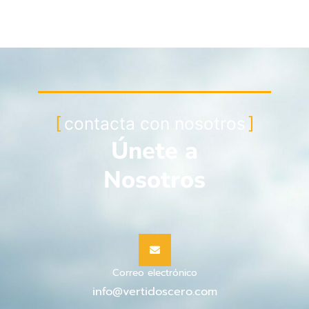
contacta con nosotros
Únete a
Nosotros
Correo electrónico
info@vertidoscero.com