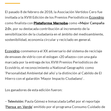
El pasado 8 de febrero de 2018, la Asociación Vertidos Cero fue
Ecovidrio
invitada a la XVIII Edición de los Premios Periodísticos
Plataforma Marnoba
como finalista con
como
«Mejor Campaña
2.0»
, por su destacada contribución al incremento de la
sensibilización de la ciudadanía en el ámbito del medioambiente,
sostenibilidad, economía circular y reciclado en general.
Ecovidrio
conmemora el XX aniversario del sistema de reciclaje
de envases de vidrio con el eslogan «20 añazos» con una gala
marcada por la entrega de los XVIII Premios Periodísticos de
Ecovidrio, el reconocimiento a National Geographic como
‘Personalidad Ambiental del año’ y la distinción al Cabildo de El
Hierro con el galardón ‘Mayor Impacto Ciudadano’ .
Los ganadores de esta edición fueron:
–
Televisión:
Paula Gómez e Inmaculada Leflet por el reportaje
Piensa en Verde
‘
’ emitido por el programa Consumo Cuidado de