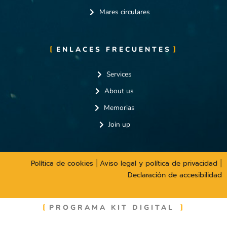
Mares circulares
ENLACES FRECUENTES
Services
About us
Memorias
Join up
Política de cookies
Aviso legal y política de privacidad
|
|
Declaración de accesibilidad
PROGRAMA KIT DIGITAL