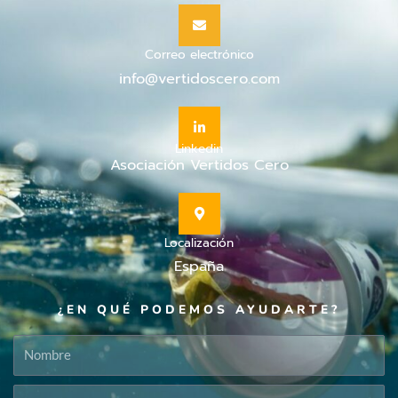
Correo electrónico
info@vertidoscero.com
Linkedin
Asociación Vertidos Cero
Localización
España
¿EN QUÉ PODEMOS AYUDARTE?