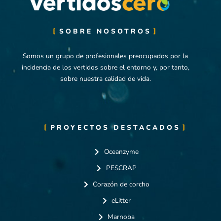
o
r
i
e
k
a
n
-
m
f
SOBRE NOSOTROS
Somos un grupo de profesionales preocupados por la
incidencia de los vertidos sobre el entorno y, por tanto,
sobre nuestra calidad de vida.
PROYECTOS DESTACADOS
Oceanzyme
PESCRAP
Corazón de corcho
eLitter
Marnoba