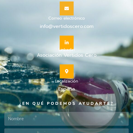
Correo electrónico
info@vertidoscero.com
Linkedin
Asociación Vertidos Cero
Localización
España
¿EN QUÉ PODEMOS AYUDARTE?